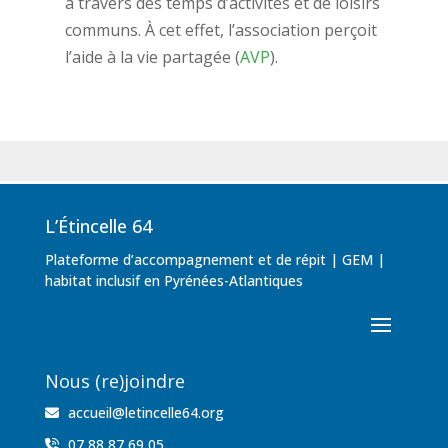
à travers des temps d’activités et de loisirs
communs. À cet effet, l’association perçoit
l’aide à la vie partagée
(
AVP
).
L’Étincelle 64
Plateforme d’accompagnement et de répit | GEM |
habitat inclusif en Pyrénées-Atlantiques
Nous (re)joindre
accueil@letincelle64.org
07 88 87 69 05