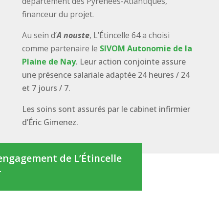
département des Pyrénées-Atlantiques,
financeur du projet.
Au sein d’
A nouste
, L’Étincelle 64 a choisi
comme partenaire le
SIVOM Autonomie de la
Plaine de Nay
. Leur action conjointe assure
une présence salariale adaptée 24 heures / 24
et 7 jours / 7.
Les soins sont assurés par le cabinet infirmier
d’Éric Gimenez.
engagement de L’Étincelle
4